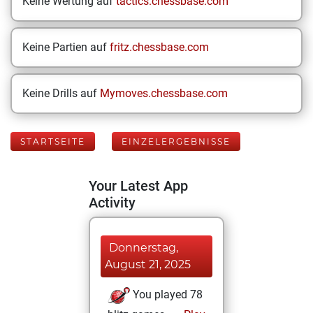
Keine Wertung auf
tactics.chessbase.com
Keine Partien auf
fritz.chessbase.com
Keine Drills auf
Mymoves.chessbase.com
STARTSEITE
EINZELERGEBNISSE
Your Latest App
Activity
Donnerstag,
August 21, 2025
You played 78