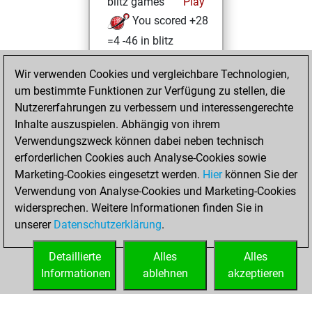
blitz games
Play
You scored +28
=4 -46 in blitz
You played 115
Wir verwenden Cookies und vergleichbare Technologien,
slow games
um bestimmte Funktionen zur Verfügung zu stellen, die
You scored +53
Nutzererfahrungen zu verbessern und interessengerechte
=3 -59 in slow games
Inhalte auszuspielen. Abhängig von ihrem
Verwendungszweck können dabei neben technisch
Donnerstag,
erforderlichen Cookies auch Analyse-Cookies sowie
Januar 16, 2025
Marketing-Cookies eingesetzt werden.
Hier
können Sie der
Verwendung von Analyse-Cookies und Marketing-Cookies
You played 1
widersprechen. Weitere Informationen finden Sie in
bullet games
Play
unserer
Datenschutzerklärung
.
You scored +0
=0 -1 in bullet
Detaillierte
Alles
Alles
Informationen
ablehnen
akzeptieren