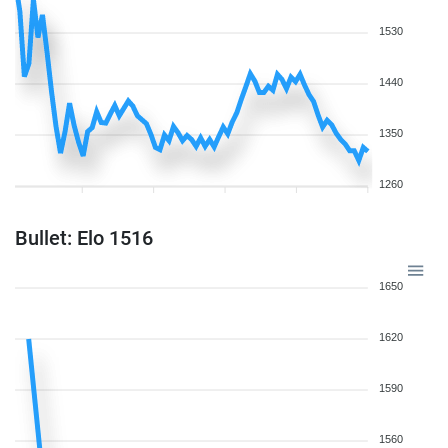
1530
1440
1350
1260
Bullet: Elo 1516
1650
1620
1590
1560