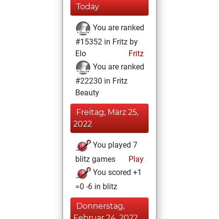
Today
You are ranked
#15352 in Fritz by
Elo
Fritz
You are ranked
#22230 in Fritz
Beauty
Freitag, März 25,
2022
You played 7
blitz games
Play
You scored +1
=0 -6 in blitz
Donnerstag,
Februar 24, 2022