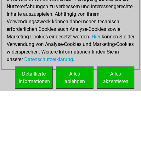
You played 1
Nutzererfahrungen zu verbessern und interessengerechte
slow games
Play
Inhalte auszuspielen. Abhängig von ihrem
You scored +0
Verwendungszweck können dabei neben technisch
=0 -1 in slow games
erforderlichen Cookies auch Analyse-Cookies sowie
Marketing-Cookies eingesetzt werden.
Hier
können Sie der
Mittwoch, Januar
Verwendung von Analyse-Cookies und Marketing-Cookies
26, 2022
widersprechen. Weitere Informationen finden Sie in
unserer
Datenschutzerklärung
.
You created
your Fritz account
Detaillierte
Alles
Alles
Fritz
Informationen
ablehnen
akzeptieren