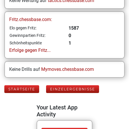
Keine Wertung auf
tactics.chessbase.com
Fritz.chessbase.com:
1587
Elo gegen Fritz:
0
Gewinnpartien Fritz:
1
Schönheitspunkte
Erfolge gegen Fritz...
Keine Drills auf
Mymoves.chessbase.com
STARTSEITE
EINZELERGEBNISSE
Your Latest App
Activity