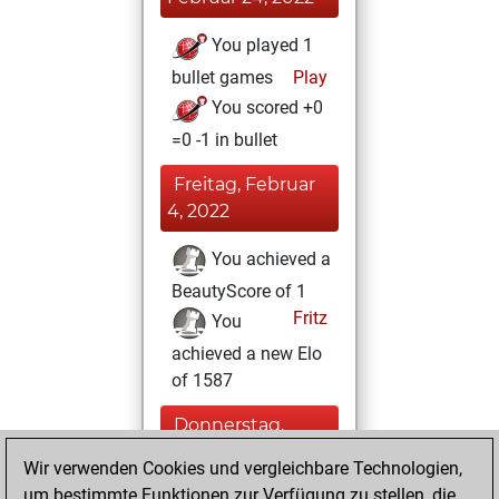
You played 1
bullet games
Play
You scored +0
=0 -1 in bullet
Freitag, Februar
4, 2022
You achieved a
BeautyScore of 1
Fritz
You
achieved a new Elo
of 1587
Donnerstag,
Januar 27, 2022
Wir verwenden Cookies und vergleichbare Technologien,
um bestimmte Funktionen zur Verfügung zu stellen, die