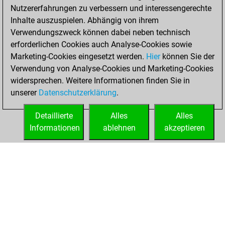
Nutzererfahrungen zu verbessern und interessengerechte
BeautyScore of 79
Inhalte auszuspielen. Abhängig von ihrem
You achieved a
Verwendungszweck können dabei neben technisch
new Elo of 1687
erforderlichen Cookies auch Analyse-Cookies sowie
Marketing-Cookies eingesetzt werden.
Hier
können Sie der
Montag, April 21,
Verwendung von Analyse-Cookies und Marketing-Cookies
2025
widersprechen. Weitere Informationen finden Sie in
unserer
Datenschutzerklärung
.
You created
your Fritz account
Detaillierte
Alles
Alles
Fritz
Informationen
ablehnen
akzeptieren