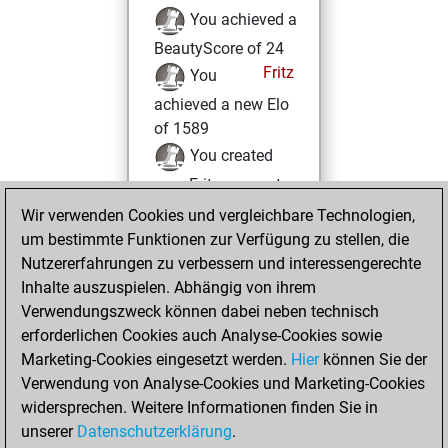
You achieved a
BeautyScore of 24
Fritz
You
achieved a new Elo
of 1589
You created
your Fritz account
You played 1
Wir verwenden Cookies und vergleichbare Technologien,
um bestimmte Funktionen zur Verfügung zu stellen, die
blitz games
Play
Nutzererfahrungen zu verbessern und interessengerechte
You scored +0
Inhalte auszuspielen. Abhängig von ihrem
=0 -1 in blitz
Verwendungszweck können dabei neben technisch
You played 1
erforderlichen Cookies auch Analyse-Cookies sowie
slow games
Marketing-Cookies eingesetzt werden.
Hier
können Sie der
You scored +0
Verwendung von Analyse-Cookies und Marketing-Cookies
widersprechen. Weitere Informationen finden Sie in
=0 -1 in slow games
unserer
Datenschutzerklärung
.
You created