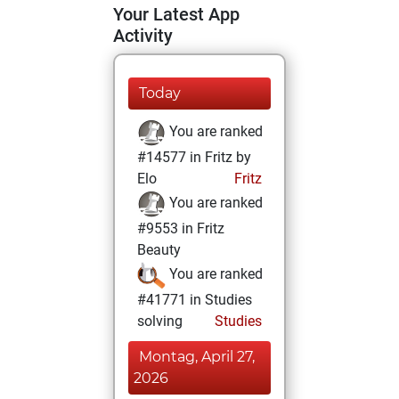
Your Latest App
Activity
Today
You are ranked
#14577 in Fritz by
Elo
Fritz
You are ranked
#9553 in Fritz
Beauty
You are ranked
#41771 in Studies
solving
Studies
Montag, April 27,
2026