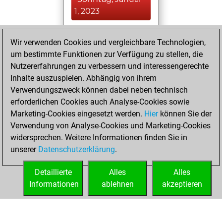
1, 2023
You achieved a
Wir verwenden Cookies und vergleichbare Technologien,
BeautyScore of 6
um bestimmte Funktionen zur Verfügung zu stellen, die
Fritz
You
Nutzererfahrungen zu verbessern und interessengerechte
achieved a new Elo
Inhalte auszuspielen. Abhängig von ihrem
of 1591
Verwendungszweck können dabei neben technisch
erforderlichen Cookies auch Analyse-Cookies sowie
Samstag,
Marketing-Cookies eingesetzt werden.
Hier
können Sie der
Dezember 31,
Verwendung von Analyse-Cookies und Marketing-Cookies
2022
widersprechen. Weitere Informationen finden Sie in
unserer
Datenschutzerklärung
.
You created
your Fritz account
Detaillierte
Alles
Alles
Fritz
Informationen
ablehnen
akzeptieren