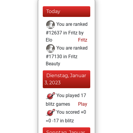
Today
You are ranked
#12637 in Fritz by
Elo
Fritz
You are ranked
#17130 in Fritz
Beauty
Dienstag, Januar
3, 2023
You played 17
blitz games
Play
You scored +0
=0 -17 in blitz
Sonntag, Januar