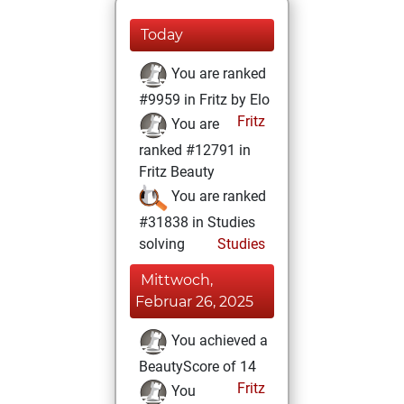
Today
You are ranked
#9959 in Fritz by Elo
Fritz
You are
ranked #12791 in
Fritz Beauty
You are ranked
#31838 in Studies
solving
Studies
Mittwoch,
Februar 26, 2025
You achieved a
BeautyScore of 14
Fritz
You