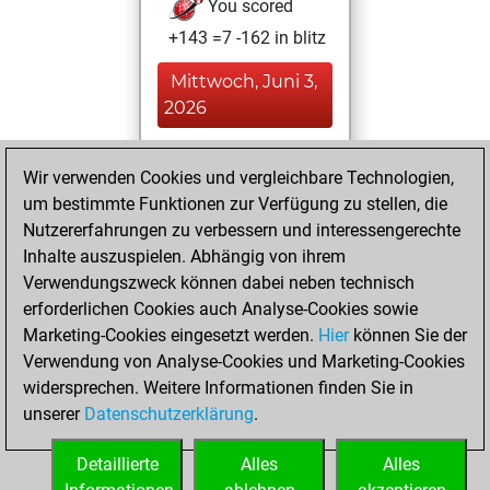
You scored
+143 =7 -162 in blitz
Mittwoch, Juni 3,
2026
You played 14
Wir verwenden Cookies und vergleichbare Technologien,
slow games
Play
um bestimmte Funktionen zur Verfügung zu stellen, die
You scored +9
Nutzererfahrungen zu verbessern und interessengerechte
=0 -5 in slow games
Inhalte auszuspielen. Abhängig von ihrem
Verwendungszweck können dabei neben technisch
Freitag, Mai 22,
erforderlichen Cookies auch Analyse-Cookies sowie
2026
Marketing-Cookies eingesetzt werden.
Hier
können Sie der
Verwendung von Analyse-Cookies und Marketing-Cookies
You played 74
widersprechen. Weitere Informationen finden Sie in
bullet games
Play
unserer
Datenschutzerklärung
.
You scored +15
=0 -59 in bullet
Detaillierte
Alles
Alles