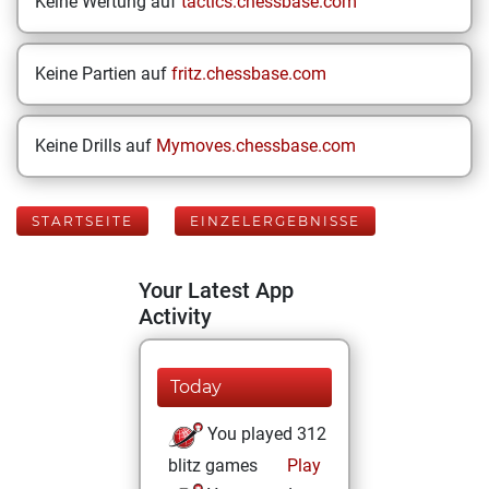
Keine Wertung auf
tactics.chessbase.com
Keine Partien auf
fritz.chessbase.com
Keine Drills auf
Mymoves.chessbase.com
STARTSEITE
EINZELERGEBNISSE
Your Latest App
Activity
Today
You played 312
blitz games
Play