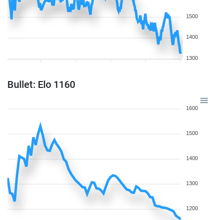
1500
1400
1300
Bullet: Elo 1160
1600
1500
1400
1300
1200