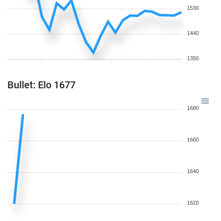
1530
1440
1350
Bullet: Elo 1677
1680
1660
1640
1620