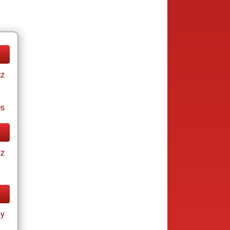
tz
es
tz
ay