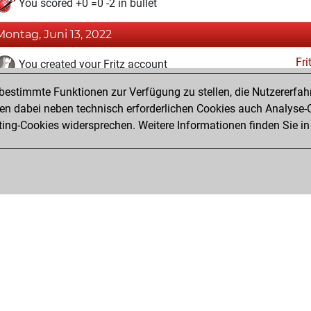
You scored +0 =0 -2 in bullet
Montag, Juni 13, 2022
Fri
You created your Fritz account
estimmte Funktionen zur Verfügung zu stellen, die Nutzererfah
Freitag, Juni 3, 2022
 dabei neben technisch erforderlichen Cookies auch Analyse-C
Studi
ng-Cookies widersprechen. Weitere Informationen finden Sie in
You created your Studies account