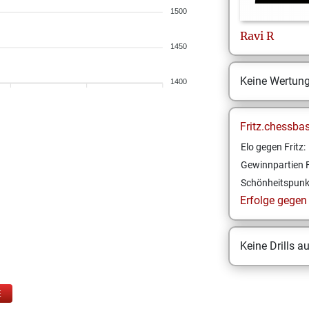
1500
Ravi
R
1450
Keine Wertun
1400
Fritz.chessba
Elo gegen Fritz:
Gewinnpartien F
Schönheitspunk
Erfolge gegen F
Keine Drills a
E