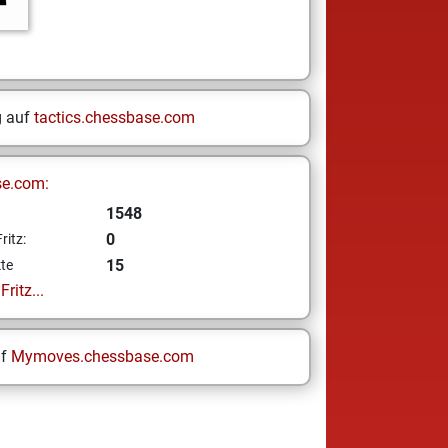
g auf
tactics.chessbase.com
se.com:
1548
0
ritz:
15
te
ritz...
uf
Mymoves.chessbase.com