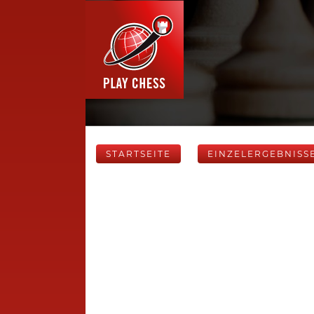
STARTSEITE
EINZELERGEBNISS