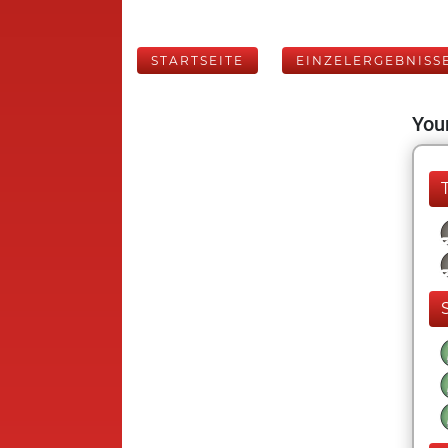
STARTSEITE
EINZELERGEBNISS
Your