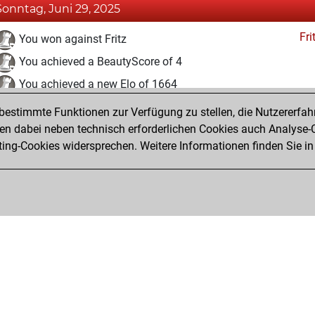
Sonntag, Juni 29, 2025
Fri
You won against Fritz
You achieved a BeautyScore of 4
You achieved a new Elo of 1664
estimmte Funktionen zur Verfügung zu stellen, die Nutzererfah
Samstag, Juni 28, 2025
 dabei neben technisch erforderlichen Cookies auch Analyse-C
Fri
ng-Cookies widersprechen. Weitere Informationen finden Sie in
You created your Fritz account