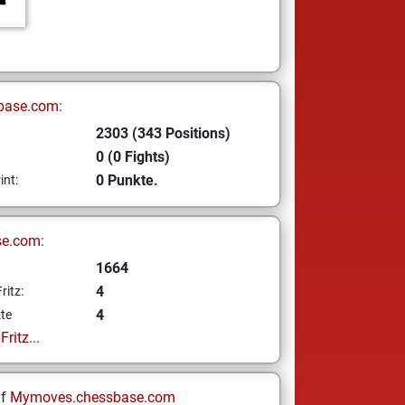
base.com:
2303 (343 Positions)
0 (0 Fights)
0 Punkte.
int:
se.com:
1664
4
ritz:
4
te
ritz...
uf
Mymoves.chessbase.com