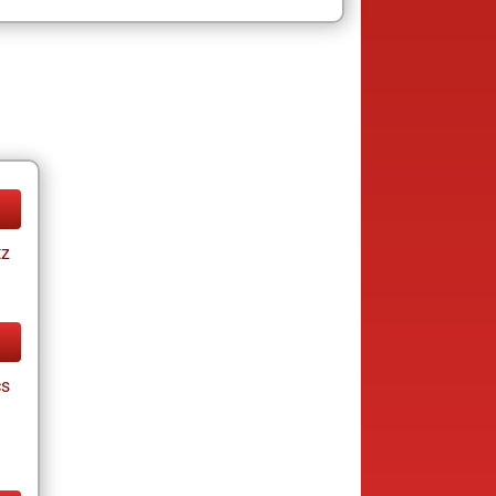
tz
cs