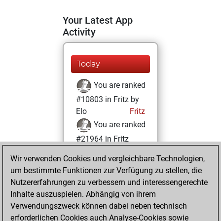
Your Latest App
Activity
Today
You are ranked
#10803 in Fritz by
Elo
Fritz
You are ranked
#21964 in Fritz
Beauty
Wir verwenden Cookies und vergleichbare Technologien,
um bestimmte Funktionen zur Verfügung zu stellen, die
Donnerstag, Mai
Nutzererfahrungen zu verbessern und interessengerechte
27, 2021
Inhalte auszuspielen. Abhängig von ihrem
You achieved a
Verwendungszweck können dabei neben technisch
erforderlichen Cookies auch Analyse-Cookies sowie
BeautyScore of 1