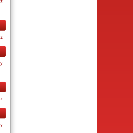
tz
tz
ay
tz
ay