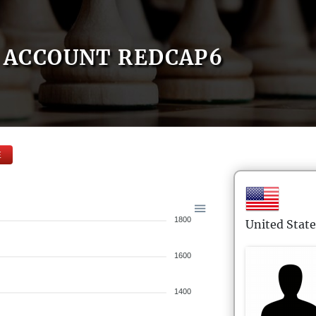
ACCOUNT REDCAP6
E
1800
United State
1600
1400