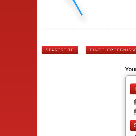
STARTSEITE
EINZELERGEBNISS
Your