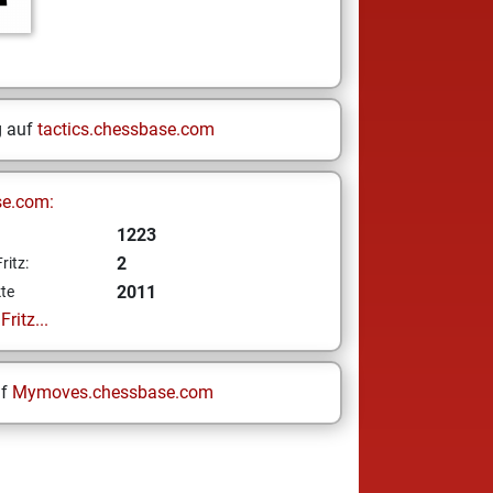
g auf
tactics.chessbase.com
se.com:
1223
2
ritz:
2011
te
ritz...
uf
Mymoves.chessbase.com