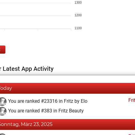
1300
1200
1100
E
 Latest App Activity
Today
Fri
You are ranked #23316 in Fritz by Elo
You are ranked #383 in Fritz Beauty
Sonntag, März 23, 2025