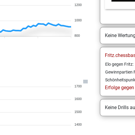
1200
1000
Keine Wertun
800
Fritz.chessba
Elo gegen Fritz:
Gewinnpartien F
Schönheitspunk
1700
Erfolge gegen F
1600
Keine Drills a
1500
1400