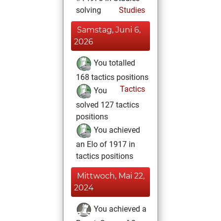
solving
Studies
Samstag, Juni 6,
2026
You totalled
168 tactics positions
Tactics
You
solved 127 tactics
positions
You achieved
an Elo of 1917 in
tactics positions
Mittwoch, Mai 22,
2024
You achieved a