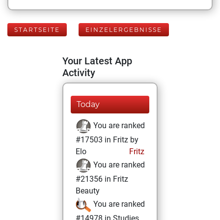
STARTSEITE
EINZELERGEBNISSE
Your Latest App
Activity
Today
You are ranked
#17503 in Fritz by
Elo
Fritz
You are ranked
#21356 in Fritz
Beauty
You are ranked
#14978 in Studies