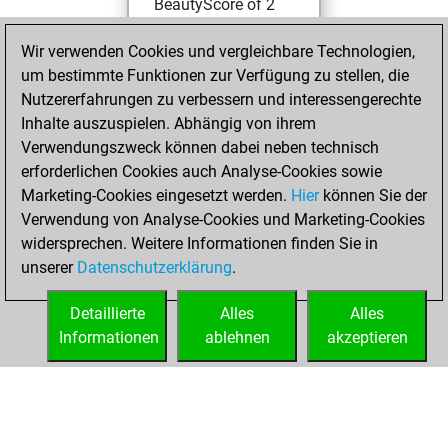
BeautyScore of 2
Fritz
You
Wir verwenden Cookies und vergleichbare Technologien,
achieved a new Elo
um bestimmte Funktionen zur Verfügung zu stellen, die
of 1581
Nutzererfahrungen zu verbessern und interessengerechte
You created
Inhalte auszuspielen. Abhängig von ihrem
your Fritz account
Verwendungszweck können dabei neben technisch
erforderlichen Cookies auch Analyse-Cookies sowie
Freitag,
Marketing-Cookies eingesetzt werden.
Hier
können Sie der
September 9,
Verwendung von Analyse-Cookies und Marketing-Cookies
2022
widersprechen. Weitere Informationen finden Sie in
unserer
Datenschutzerklärung
.
You created
your Studies account
Detaillierte
Alles
Alles
Studies
Informationen
ablehnen
akzeptieren