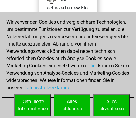
achieved a new Elo
of 1684
Wir verwenden Cookies und vergleichbare Technologien,
Montag, Februar
um bestimmte Funktionen zur Verfügung zu stellen, die
15, 2021
Nutzererfahrungen zu verbessern und interessengerechte
Inhalte auszuspielen. Abhängig von ihrem
You won
Verwendungszweck können dabei neben technisch
against Fritz
Fritz
erforderlichen Cookies auch Analyse-Cookies sowie
Marketing-Cookies eingesetzt werden.
Hier
können Sie der
Freitag,
Verwendung von Analyse-Cookies und Marketing-Cookies
Dezember 4, 2020
widersprechen. Weitere Informationen finden Sie in
unserer
Datenschutzerklärung
.
You created
your Fritz account
Detaillierte
Alles
Alles
Fritz
Informationen
ablehnen
akzeptieren