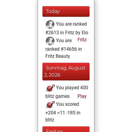
Today
You are ranked
#2613 in Fritz by Elo
Fritz
You are
ranked #14656 in
Fritz Beauty
Sonntag, August
2, 2026
You played 400
blitz games
Play
You scored
+204 =11 -185 in
blitz
Freitag,