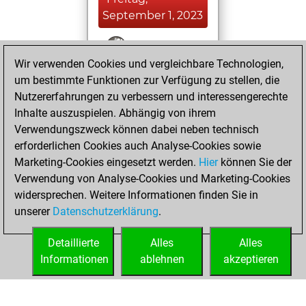
September 1, 2023
You won
Wir verwenden Cookies und vergleichbare Technologien,
against Fritz
Fritz
um bestimmte Funktionen zur Verfügung zu stellen, die
You achieved a
Nutzererfahrungen zu verbessern und interessengerechte
BeautyScore of 10
Inhalte auszuspielen. Abhängig von ihrem
You achieved a
Verwendungszweck können dabei neben technisch
new Elo of 1645
erforderlichen Cookies auch Analyse-Cookies sowie
Marketing-Cookies eingesetzt werden.
Hier
können Sie der
Montag, Juni 13,
Verwendung von Analyse-Cookies und Marketing-Cookies
2022
widersprechen. Weitere Informationen finden Sie in
unserer
Datenschutzerklärung
.
You created
your Fritz account
Detaillierte
Alles
Alles
Fritz
Informationen
ablehnen
akzeptieren