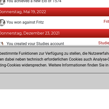
You achieved a new Elo of 1574
Donnerstag, Mai 19, 2022
Fri
You won against Fritz
Donnerstag, Dezember 23, 2021
Studi
You created your Studies account
estimmte Funktionen zur Verfügung zu stellen, die Nutzererfah
Samstag, Oktober 23, 2021
 dabei neben technisch erforderlichen Cookies auch Analyse-C
Fri
ng-Cookies widersprechen. Weitere Informationen finden Sie in
You created your Fritz account