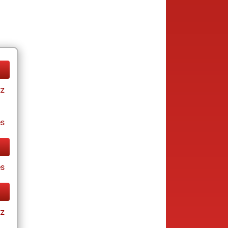
tz
es
s
tz