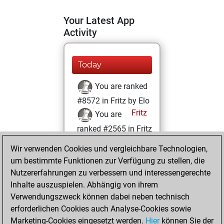
Your Latest App
Activity
Today
You are ranked
#8572 in Fritz by Elo
Fritz
You are
ranked #2565 in Fritz
Beauty
Wir verwenden Cookies und vergleichbare Technologien,
um bestimmte Funktionen zur Verfügung zu stellen, die
Dienstag, Mai 5,
Nutzererfahrungen zu verbessern und interessengerechte
2026
Inhalte auszuspielen. Abhängig von ihrem
You achieved a
Verwendungszweck können dabei neben technisch
erforderlichen Cookies auch Analyse-Cookies sowie
BeautyScore of 161
Marketing-Cookies eingesetzt werden.
Fritz
Hier
können Sie der
You