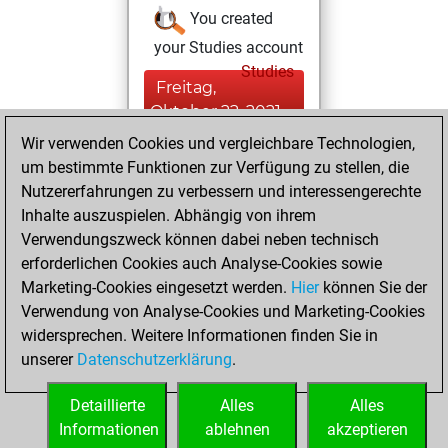
You created
your Studies account
Studies
Freitag,
Oktober 22, 2021
Wir verwenden Cookies und vergleichbare Technologien,
You created
um bestimmte Funktionen zur Verfügung zu stellen, die
your Fritz account
Nutzererfahrungen zu verbessern und interessengerechte
Fritz
Inhalte auszuspielen. Abhängig von ihrem
Freitag,
Verwendungszweck können dabei neben technisch
November 20,
erforderlichen Cookies auch Analyse-Cookies sowie
2020
Marketing-Cookies eingesetzt werden.
Hier
können Sie der
Verwendung von Analyse-Cookies und Marketing-Cookies
You played 2
widersprechen. Weitere Informationen finden Sie in
slow games
Play
unserer
Datenschutzerklärung
.
You scored +1
=0 -1 in slow games
Detaillierte
Alles
Alles
Informationen
ablehnen
akzeptieren