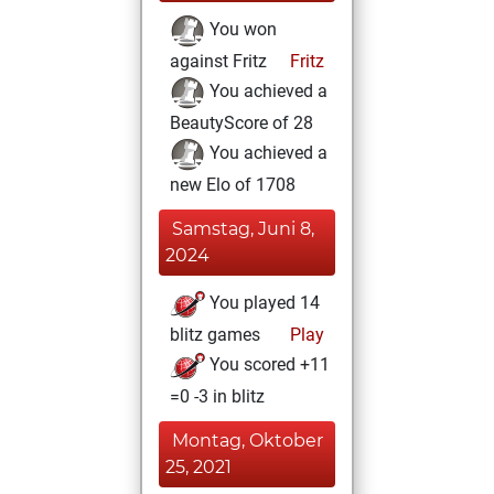
You won
against Fritz
Fritz
You achieved a
BeautyScore of 28
You achieved a
new Elo of 1708
Samstag, Juni 8,
2024
You played 14
blitz games
Play
You scored +11
=0 -3 in blitz
Montag, Oktober
25, 2021