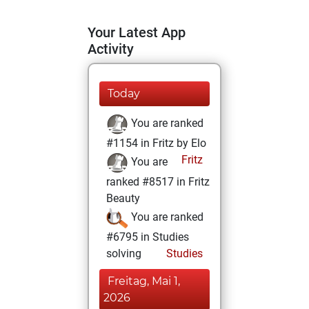
Your Latest App
Activity
Today
You are ranked
#1154 in Fritz by Elo
Fritz
You are
ranked #8517 in Fritz
Beauty
You are ranked
#6795 in Studies
solving
Studies
Freitag, Mai 1,
2026