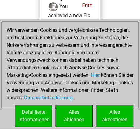
Fritz
You
achieved a new Elo
of 1588
Wir verwenden Cookies und vergleichbare Technologien,
Donnerstag, Juni
um bestimmte Funktionen zur Verfügung zu stellen, die
9, 2022
Nutzererfahrungen zu verbessern und interessengerechte
Inhalte auszuspielen. Abhängig von ihrem
You won
Verwendungszweck können dabei neben technisch
against Fritz
Fritz
erforderlichen Cookies auch Analyse-Cookies sowie
Marketing-Cookies eingesetzt werden.
Hier
können Sie der
Mittwoch, Mai 18,
Verwendung von Analyse-Cookies und Marketing-Cookies
2022
widersprechen. Weitere Informationen finden Sie in
unserer
Datenschutzerklärung
.
You created
your Fritz account
Detaillierte
Alles
Alles
Fritz
Informationen
ablehnen
akzeptieren