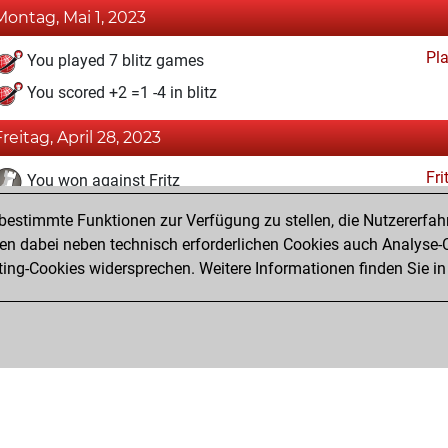
Montag, Mai 1, 2023
Pl
You played 7 blitz games
You scored +2 =1 -4 in blitz
Freitag, April 28, 2023
Fri
You won against Fritz
estimmte Funktionen zur Verfügung zu stellen, die Nutzererfah
Samstag, Juli 3, 2021
 dabei neben technisch erforderlichen Cookies auch Analyse-C
Fri
ng-Cookies widersprechen. Weitere Informationen finden Sie in
You created your Fritz account