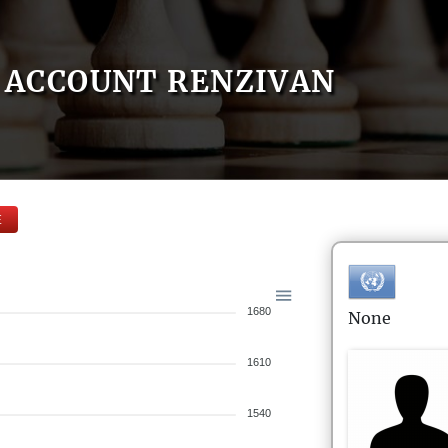
ACCOUNT RENZIVAN
E
1680
None
1610
1540