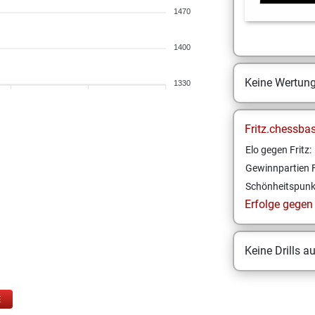
1470
1400
Keine Wertun
1330
Fritz.chessba
Elo gegen Fritz:
Gewinnpartien F
Schönheitspunk
Erfolge gegen F
Keine Drills a
E