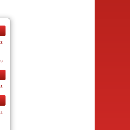
tz
es
es
tz