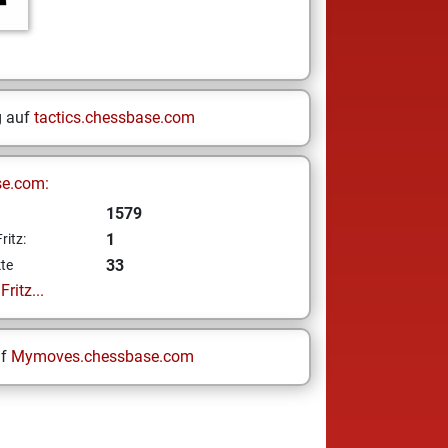
g auf
tactics.chessbase.com
se.com:
1579
1
ritz:
33
te
ritz...
uf
Mymoves.chessbase.com