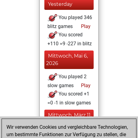
Yesterday
You played 346
blitz games
Play
You scored
+110 =9 -227 in blitz
Mittwoch, Mai 6,
2026
You played 2
slow games
Play
You scored +1
=0 -1 in slow games
Mittwoch, März 11,
2026
Wir verwenden Cookies und vergleichbare Technologien,
um bestimmte Funktionen zur Verfügung zu stellen, die
You played 52