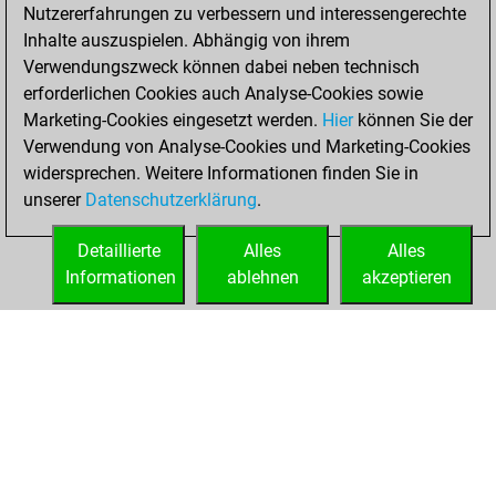
Nutzererfahrungen zu verbessern und interessengerechte
bullet games
Play
Inhalte auszuspielen. Abhängig von ihrem
You scored +11
Verwendungszweck können dabei neben technisch
=0 -41 in bullet
erforderlichen Cookies auch Analyse-Cookies sowie
Marketing-Cookies eingesetzt werden.
Hier
können Sie der
Freitag, Januar 7,
Verwendung von Analyse-Cookies und Marketing-Cookies
2022
widersprechen. Weitere Informationen finden Sie in
unserer
Datenschutzerklärung
.
You created
your Fritz account
Detaillierte
Alles
Alles
Fritz
Informationen
ablehnen
akzeptieren