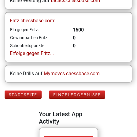
Keine Wertung auf
tactics.chessbase.com
Fritz.chessbase.com:
1600
Elo gegen Fritz:
0
Gewinnpartien Fritz:
0
Schönheitspunkte
Erfolge gegen Fritz...
Keine Drills auf
Mymoves.chessbase.com
STARTSEITE
EINZELERGEBNISSE
Your Latest App
Activity