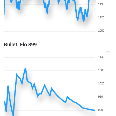
1190
1120
1050
Bullet: Elo 899
1140
1080
1020
960
900