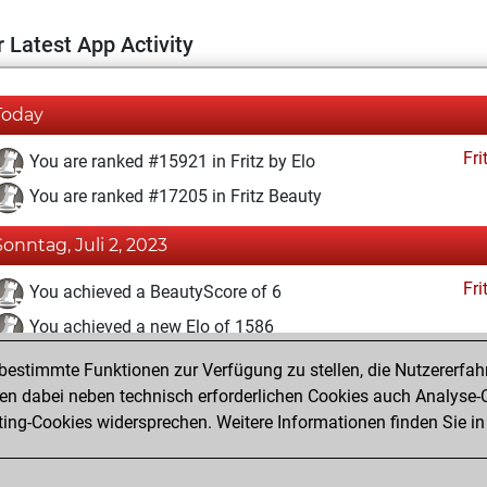
 Latest App Activity
Today
Fri
You are ranked #15921 in Fritz by Elo
You are ranked #17205 in Fritz Beauty
Sonntag, Juli 2, 2023
Fri
You achieved a BeautyScore of 6
You achieved a new Elo of 1586
estimmte Funktionen zur Verfügung zu stellen, die Nutzererfah
Samstag, Juli 1, 2023
 dabei neben technisch erforderlichen Cookies auch Analyse-C
Fri
ng-Cookies widersprechen. Weitere Informationen finden Sie in
You created your Fritz account