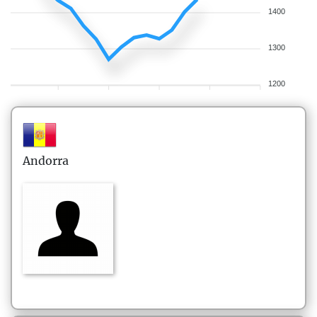
1400
1300
1200
Andorra