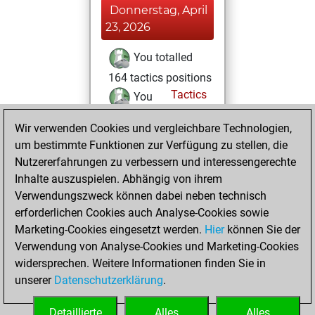
Donnerstag, April
23, 2026
You totalled
164 tactics positions
Tactics
You
solved 100 tactics
Wir verwenden Cookies und vergleichbare Technologien,
positions
um bestimmte Funktionen zur Verfügung zu stellen, die
You achieved
Nutzererfahrungen zu verbessern und interessengerechte
an Elo of 1946 in
Inhalte auszuspielen. Abhängig von ihrem
tactics positions
Verwendungszweck können dabei neben technisch
You had a best
erforderlichen Cookies auch Analyse-Cookies sowie
Marketing-Cookies eingesetzt werden.
sprint of 39 positions
Hier
können Sie der
Verwendung von Analyse-Cookies und Marketing-Cookies
You played 14
widersprechen. Weitere Informationen finden Sie in
blitz games
Play
unserer
Datenschutzerklärung
.
You scored +5
=1 -8 in blitz
Detaillierte
Alles
Alles