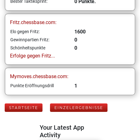
0 Punkte.
Bester Taktiksprint:
Fritz.chessbase.com:
1600
Elo gegen Fritz:
0
Gewinnpartien Fritz:
0
Schönheitspunkte
Erfolge gegen Fritz...
Mymoves.chessbase.com:
1
Punkte Eröffnungsdrill
STARTSEITE
EINZELERGEBNISSE
Your Latest App
Activity