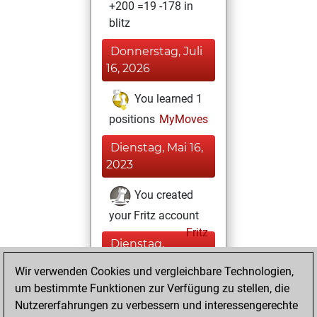
+200 =19 -178 in
blitz
Donnerstag, Juli
16, 2026
You learned 1
positions
MyMoves
Dienstag, Mai 16,
2023
You created
your Fritz account
Fritz
Dienstag,
März 14, 2023
Wir verwenden Cookies und vergleichbare Technologien,
um bestimmte Funktionen zur Verfügung zu stellen, die
You played 3
Nutzererfahrungen zu verbessern und interessengerechte
bullet games
Play