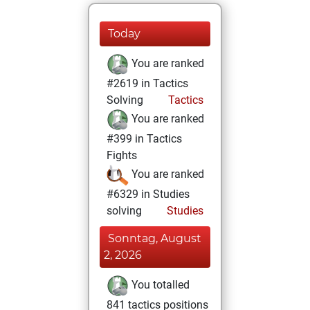
Today
You are ranked
#2619 in Tactics
Solving
Tactics
You are ranked
#399 in Tactics
Fights
You are ranked
#6329 in Studies
solving
Studies
Sonntag, August
2, 2026
You totalled
841 tactics positions