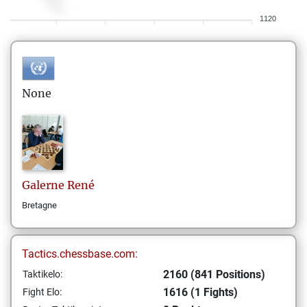
1120
None
Galerne
René
Bretagne
Tactics.chessbase.com:
2160 (841 Positions)
Taktikelo:
1616 (1 Fights)
Fight Elo: