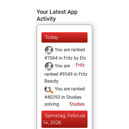
Your Latest App
Activity
Today
You are ranked
#7064 in Fritz by Elo
Fritz
You are
ranked #9549 in Fritz
Beauty
You are ranked
#40293 in Studies
solving
Studies
Samstag, Februar
14, 2026