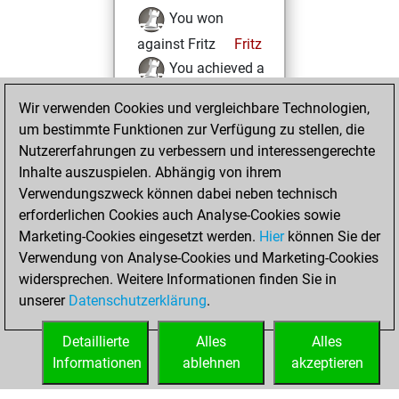
You won
against Fritz
Fritz
You achieved a
BeautyScore of 24
Wir verwenden Cookies und vergleichbare Technologien,
You achieved a
um bestimmte Funktionen zur Verfügung zu stellen, die
new Elo of 1610
Nutzererfahrungen zu verbessern und interessengerechte
Inhalte auszuspielen. Abhängig von ihrem
Samstag, Januar
Verwendungszweck können dabei neben technisch
24, 2026
erforderlichen Cookies auch Analyse-Cookies sowie
Marketing-Cookies eingesetzt werden.
Hier
können Sie der
You created
Verwendung von Analyse-Cookies und Marketing-Cookies
your Fritz account
widersprechen. Weitere Informationen finden Sie in
Fritz
You
unserer
Datenschutzerklärung
.
created your Studies
account
Studies
Detaillierte
Alles
Alles
Informationen
ablehnen
akzeptieren