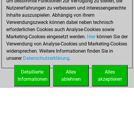
um bestimmte Funktionen zur Verfügung zu stellen, die
You played 5
Nutzererfahrungen zu verbessern und interessengerechte
bullet games
Inhalte auszuspielen. Abhängig von ihrem
You scored +3
Verwendungszweck können dabei neben technisch
=0 -2 in bullet
erforderlichen Cookies auch Analyse-Cookies sowie
Marketing-Cookies eingesetzt werden.
Hier
können Sie der
Dienstag, Mai 5,
Verwendung von Analyse-Cookies und Marketing-Cookies
2026
widersprechen. Weitere Informationen finden Sie in
unserer
Datenschutzerklärung
.
You created
your Studies account
Detaillierte
Alles
Alles
Studies
Informationen
ablehnen
akzeptieren