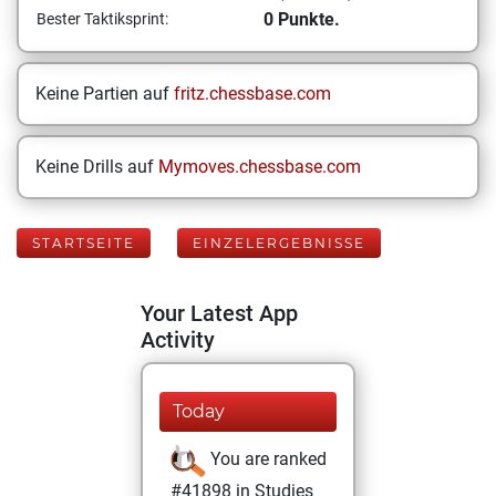
0 Punkte.
Bester Taktiksprint:
Keine Partien auf
fritz.chessbase.com
Keine Drills auf
Mymoves.chessbase.com
STARTSEITE
EINZELERGEBNISSE
Your Latest App
Activity
Today
You are ranked
#41898 in Studies