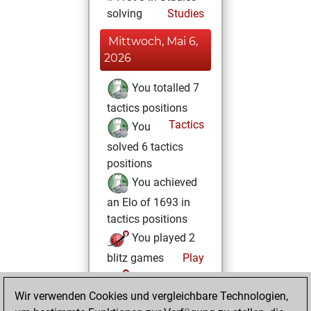
solving
Studies
Mittwoch, Mai 6,
2026
You totalled 7
tactics positions
Tactics
You
solved 6 tactics
positions
You achieved
an Elo of 1693 in
tactics positions
You played 2
blitz games
Play
You scored +1
Wir verwenden Cookies und vergleichbare Technologien,
=0 -1 in blitz