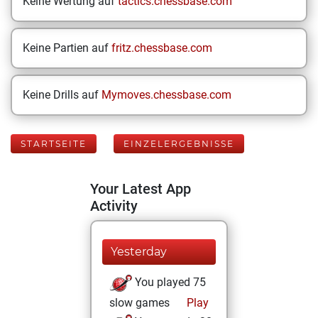
Keine Wertung auf
tactics.chessbase.com
Keine Partien auf
fritz.chessbase.com
Keine Drills auf
Mymoves.chessbase.com
STARTSEITE
EINZELERGEBNISSE
Your Latest App
Activity
Yesterday
You played 75
slow games
Play