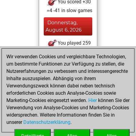
You scored +30
=4 -41 in slow games
Donnerstag,
August 6, 2026
You played 259
blitz games
Play
Wir verwenden Cookies und vergleichbare Technologien,
You scored
um bestimmte Funktionen zur Verfügung zu stellen, die
+129 =12 -118 in
Nutzererfahrungen zu verbessern und interessengerechte
blitz
Inhalte auszuspielen. Abhängig von ihrem
Verwendungszweck können dabei neben technisch
Montag, August
erforderlichen Cookies auch Analyse-Cookies sowie
3, 2026
Marketing-Cookies eingesetzt werden.
Hier
können Sie der
Verwendung von Analyse-Cookies und Marketing-Cookies
You played 66
widersprechen. Weitere Informationen finden Sie in
bullet games
Play
unserer
Datenschutzerklärung
.
You scored +34
=0 -32 in bullet