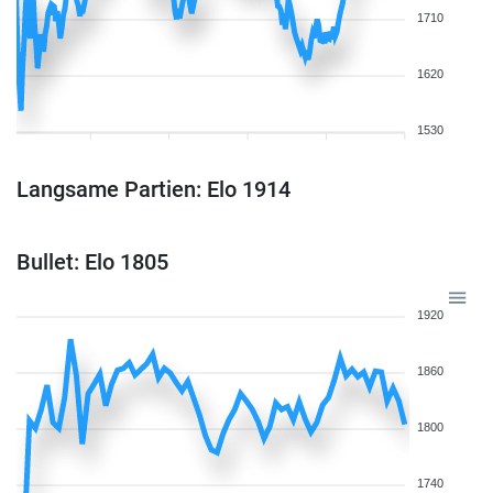
1710
1620
1530
Langsame Partien: Elo 1914
Bullet: Elo 1805
1920
1860
1800
1740