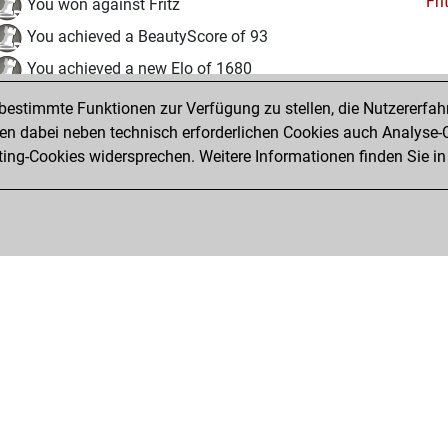
Fri
You won against Fritz
You achieved a BeautyScore of 93
You achieved a new Elo of 1680
estimmte Funktionen zur Verfügung zu stellen, die Nutzererfah
Freitag, Juli 30, 2021
 dabei neben technisch erforderlichen Cookies auch Analyse-C
Fri
ng-Cookies widersprechen. Weitere Informationen finden Sie in
You created your Fritz account