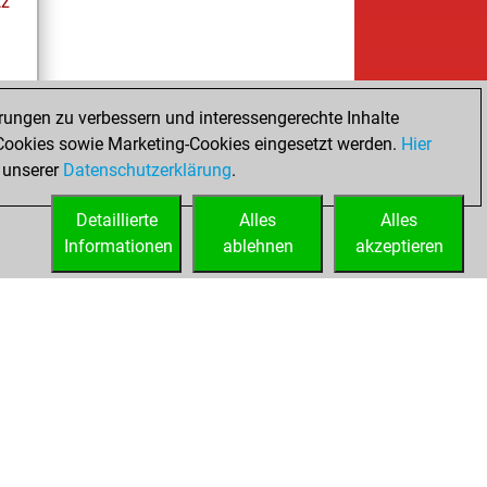
tz
rungen zu verbessern und interessengerechte Inhalte
ookies sowie Marketing-Cookies eingesetzt werden.
Hier
tz
 unserer
Datenschutzerklärung
.
Detaillierte
Alles
Alles
Informationen
ablehnen
akzeptieren