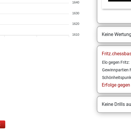
1640
1630
1620
Keine Wertun
1610
Fritz.chessba
Elo gegen Fritz:
Gewinnpartien F
Schönheitspunk
Erfolge gegen F
Keine Drills a
E