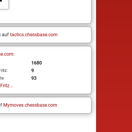
g auf
tactics.chessbase.com
se.com:
1680
9
ritz:
93
te
ritz...
uf
Mymoves.chessbase.com