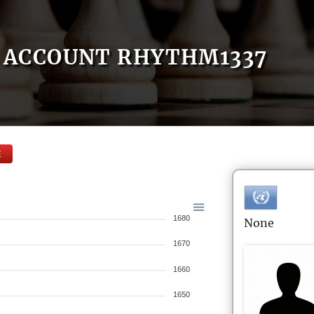
ACCOUNT RHYTHM1337
E
1680
None
1670
1660
1650