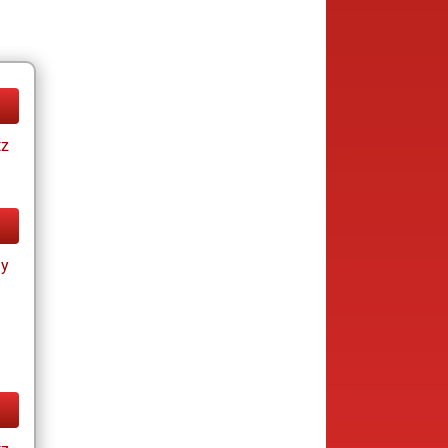
tz
ay