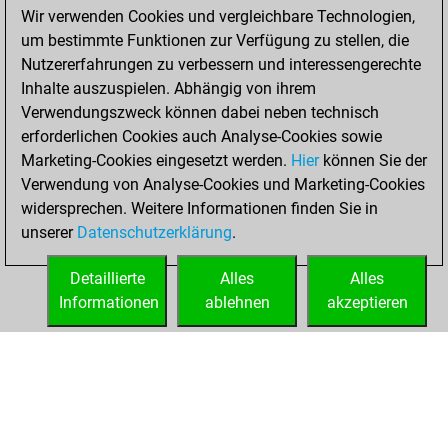
28, 2022
Wir verwenden Cookies und vergleichbare Technologien,
um bestimmte Funktionen zur Verfügung zu stellen, die
You achieved a
Nutzererfahrungen zu verbessern und interessengerechte
BeautyScore of 18
Inhalte auszuspielen. Abhängig von ihrem
Fritz
You
Verwendungszweck können dabei neben technisch
achieved a new Elo
erforderlichen Cookies auch Analyse-Cookies sowie
of 1592
Marketing-Cookies eingesetzt werden.
Hier
können Sie der
You created
Verwendung von Analyse-Cookies und Marketing-Cookies
widersprechen. Weitere Informationen finden Sie in
your Fritz account
unserer
Datenschutzerklärung
.
You created
your Studies account
Detaillierte
Alles
Alles
Studies
Informationen
ablehnen
akzeptieren