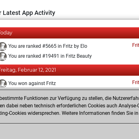
 Latest App Activity
Today
Fri
You are ranked #5665 in Fritz by Elo
You are ranked #19491 in Fritz Beauty
Freitag, Februar 12, 2021
Fri
You won against Fritz
You achieved a BeautyScore of 3
estimmte Funktionen zur Verfügung zu stellen, die Nutzererfah
You achieved a new Elo of 1617
 dabei neben technisch erforderlichen Cookies auch Analyse-C
ng-Cookies widersprechen. Weitere Informationen finden Sie in
You created your Fritz account