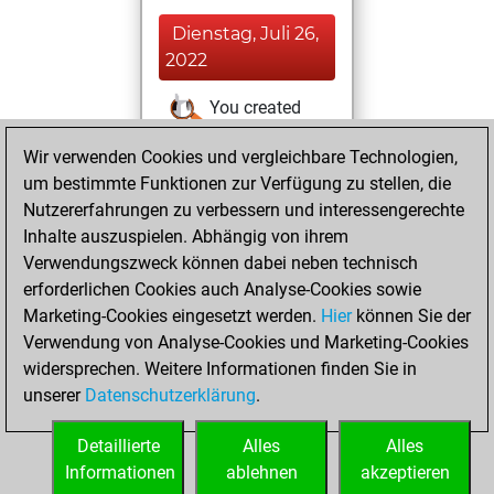
Dienstag, Juli 26,
2022
You created
your Studies account
Wir verwenden Cookies und vergleichbare Technologien,
Studies
um bestimmte Funktionen zur Verfügung zu stellen, die
Montag,
Nutzererfahrungen zu verbessern und interessengerechte
Juli 25, 2022
Inhalte auszuspielen. Abhängig von ihrem
You achieved a
Verwendungszweck können dabei neben technisch
erforderlichen Cookies auch Analyse-Cookies sowie
BeautyScore of 4
Marketing-Cookies eingesetzt werden.
Fritz
Hier
können Sie der
You
Verwendung von Analyse-Cookies und Marketing-Cookies
achieved a new Elo
widersprechen. Weitere Informationen finden Sie in
of 1582
unserer
Datenschutzerklärung
.
You created
your Fritz account
Detaillierte
Alles
Alles
Informationen
ablehnen
akzeptieren