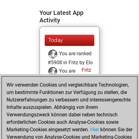
Your Latest App
Activity
Today
You are ranked
#5908 in Fritz by Elo
Fritz
You are
ranked #23292 in
Wir verwenden Cookies und vergleichbare Technologien,
Fritz Beauty
um bestimmte Funktionen zur Verfügung zu stellen, die
Nutzererfahrungen zu verbessern und interessengerechte
Dienstag, Januar
Inhalte auszuspielen. Abhängig von ihrem
4, 2022
Verwendungszweck können dabei neben technisch
You won
erforderlichen Cookies auch Analyse-Cookies sowie
Marketing-Cookies eingesetzt werden.
against Fritz
Fritz
Hier
können Sie der
Verwendung von Analyse-Cookies und Marketing-Cookies
You achieved a