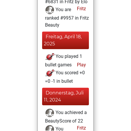
#6831 in Fritz by Elo
Fritz
You are
ranked #9957 in Fritz
Beauty
Freitag, April 18,
2025
You played 1
bullet games
Play
You scored +0
=0 -1 in bullet
Donnerstag, Juli
11, 2024
You achieved a
BeautyScore of 22
Fritz
You