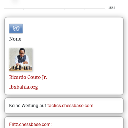
1584
None
Ricardo
Couto Jr.
fbxbahia.org
Keine Wertung auf
tactics.chessbase.com
Fritz.chessbase.com: