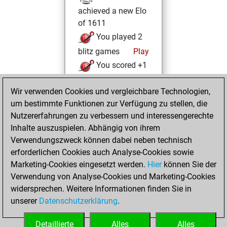
achieved a new Elo
of 1611
You played 2
blitz games
Play
You scored +1
=0 -1 in blitz
Wir verwenden Cookies und vergleichbare Technologien,
Donnerstag, Juli
um bestimmte Funktionen zur Verfügung zu stellen, die
6, 2023
Nutzererfahrungen zu verbessern und interessengerechte
Inhalte auszuspielen. Abhängig von ihrem
You won
Verwendungszweck können dabei neben technisch
against Fritz
Fritz
erforderlichen Cookies auch Analyse-Cookies sowie
Marketing-Cookies eingesetzt werden.
Hier
können Sie der
Freitag, Juni 16,
Verwendung von Analyse-Cookies und Marketing-Cookies
2023
widersprechen. Weitere Informationen finden Sie in
unserer
Datenschutzerklärung
.
You created
your Fritz account
Detaillierte
Alles
Alles