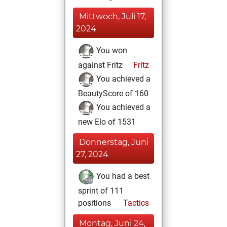
Mittwoch, Juli 17,
2024
You won
against Fritz
Fritz
You achieved a
BeautyScore of 160
You achieved a
new Elo of 1531
Donnerstag, Juni
27, 2024
You had a best
sprint of 111
positions
Tactics
Montag, Juni 24,