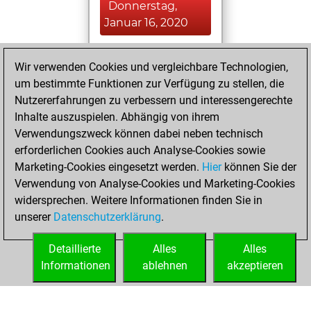
Donnerstag,
Januar 16, 2020
You played 7
Wir verwenden Cookies und vergleichbare Technologien,
slow games
Play
um bestimmte Funktionen zur Verfügung zu stellen, die
You scored +0
Nutzererfahrungen zu verbessern und interessengerechte
=0 -7 in slow games
Inhalte auszuspielen. Abhängig von ihrem
Verwendungszweck können dabei neben technisch
Freitag,
erforderlichen Cookies auch Analyse-Cookies sowie
Dezember 6, 2019
Marketing-Cookies eingesetzt werden.
Hier
können Sie der
Verwendung von Analyse-Cookies und Marketing-Cookies
You played 1
widersprechen. Weitere Informationen finden Sie in
bullet games
Play
unserer
Datenschutzerklärung
.
You scored +0
=0 -1 in bullet
Detaillierte
Alles
Alles
Informationen
ablehnen
akzeptieren