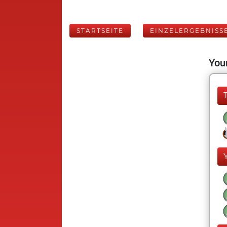
STARTSEITE
EINZELERGEBNISS
Your