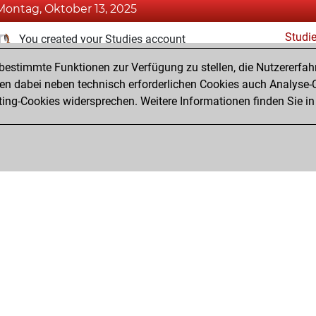
Montag, Oktober 13, 2025
Studi
You created your Studies account
estimmte Funktionen zur Verfügung zu stellen, die Nutzererfah
Dienstag, März 4, 2025
 dabei neben technisch erforderlichen Cookies auch Analyse-C
Fri
ng-Cookies widersprechen. Weitere Informationen finden Sie in
You created your Fritz account
Privacy Policy
Veranstaltungskalender
Emb