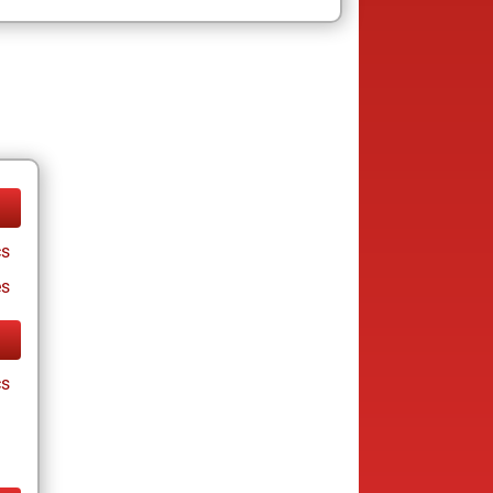
cs
es
cs