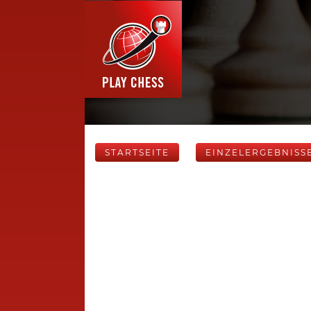
STARTSEITE
EINZELERGEBNISS