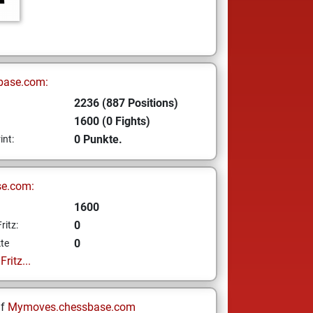
base.com:
2236 (887 Positions)
1600 (0 Fights)
0 Punkte.
int:
se.com:
1600
0
ritz:
0
te
ritz...
uf
Mymoves.chessbase.com