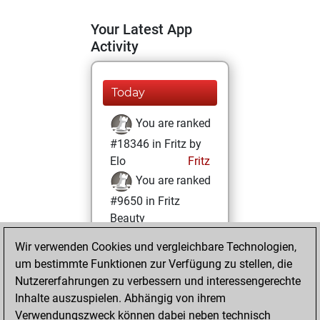
Your Latest App
Activity
Today
You are ranked
#18346 in Fritz by
Elo
Fritz
You are ranked
#9650 in Fritz
Beauty
Wir verwenden Cookies und vergleichbare Technologien,
Dienstag,
um bestimmte Funktionen zur Verfügung zu stellen, die
November 30,
Nutzererfahrungen zu verbessern und interessengerechte
2021
Inhalte auszuspielen. Abhängig von ihrem
You achieved a
Verwendungszweck können dabei neben technisch