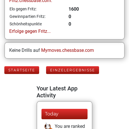
Fritz.chessbase.com:
1600
Elo gegen Fritz:
0
Gewinnpartien Fritz:
0
Schönheitspunkte
Erfolge gegen Fritz...
Keine Drills auf
Mymoves.chessbase.com
STARTSEITE
EINZELERGEBNISSE
Your Latest App
Activity
Today
You are ranked