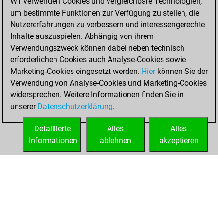
Wir verwenden Cookies und vergleichbare Technologien,
Freitag, Mai 12,
um bestimmte Funktionen zur Verfügung zu stellen, die
2023
Nutzererfahrungen zu verbessern und interessengerechte
Inhalte auszuspielen. Abhängig von ihrem
You created
Verwendungszweck können dabei neben technisch
your Studies account
erforderlichen Cookies auch Analyse-Cookies sowie
Studies
Marketing-Cookies eingesetzt werden.
Hier
können Sie der
Samstag,
Verwendung von Analyse-Cookies und Marketing-Cookies
April 1, 2023
widersprechen. Weitere Informationen finden Sie in
unserer
Datenschutzerklärung
.
You created
your Fritz account
Detaillierte
Alles
Alles
Fritz
Informationen
ablehnen
akzeptieren