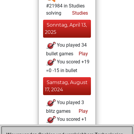
#21984 in Studies
solving
Studies
Sonntag, April 13,
2025
You played 34
bullet games
Play
You scored +19
=0 -15 in bullet
Samstag, August
17, 2024
You played 3
blitz games
Play
You scored +1
=1 -1 in blitz