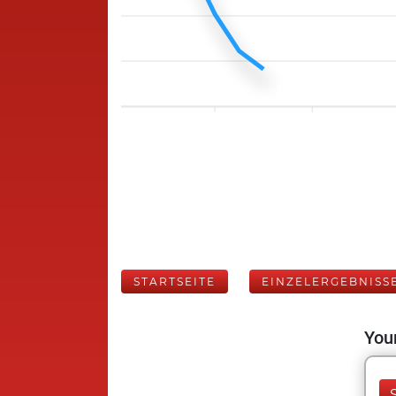
STARTSEITE
EINZELERGEBNISS
Your