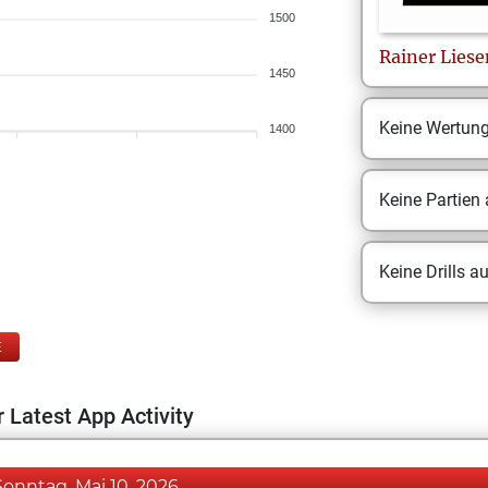
1500
Rainer
Liese
1450
Keine Wertun
1400
Keine Partien
Keine Drills a
E
 Latest App Activity
Sonntag, Mai 10, 2026