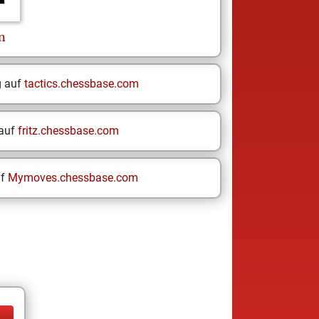
n
g auf
tactics.chessbase.com
 auf
fritz.chessbase.com
uf
Mymoves.chessbase.com