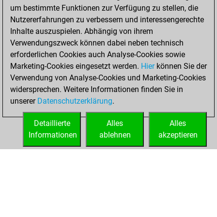
um bestimmte Funktionen zur Verfügung zu stellen, die
BeautyScore of 7
Nutzererfahrungen zu verbessern und interessengerechte
You achieved a
Inhalte auszuspielen. Abhängig von ihrem
new Elo of 1614
Verwendungszweck können dabei neben technisch
erforderlichen Cookies auch Analyse-Cookies sowie
Mittwoch,
Marketing-Cookies eingesetzt werden.
Hier
können Sie der
November 25,
Verwendung von Analyse-Cookies und Marketing-Cookies
2020
widersprechen. Weitere Informationen finden Sie in
unserer
Datenschutzerklärung
.
You created
your Fritz account
Detaillierte
Alles
Alles
Fritz
Informationen
ablehnen
akzeptieren