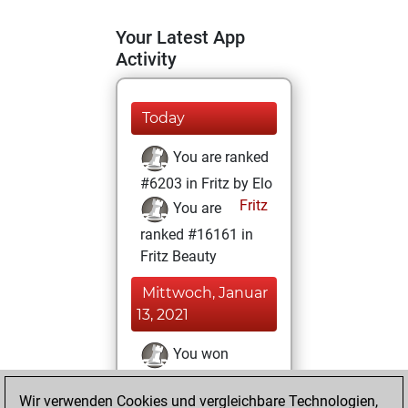
Your Latest App
Activity
Today
You are ranked
#6203 in Fritz by Elo
Fritz
You are
ranked #16161 in
Fritz Beauty
Mittwoch, Januar
13, 2021
You won
against Fritz
Fritz
Wir verwenden Cookies und vergleichbare Technologien,
You achieved a