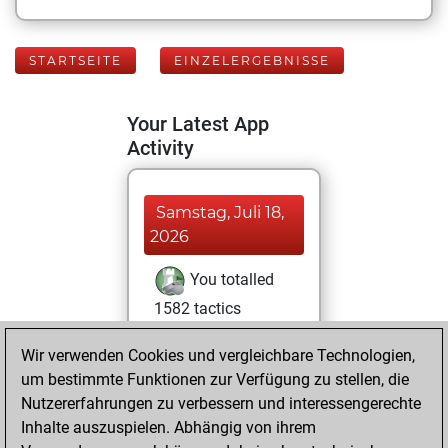
STARTSEITE
EINZELERGEBNISSE
Your Latest App
Activity
Samstag, Juli 18,
2026
You totalled
1582 tactics
positions
Tactics
Wir verwenden Cookies und vergleichbare Technologien,
You solved 764
um bestimmte Funktionen zur Verfügung zu stellen, die
tactics positions
Nutzererfahrungen zu verbessern und interessengerechte
You achieved
Inhalte auszuspielen. Abhängig von ihrem
an Elo of 1956 in