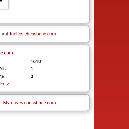
g auf
tactics.chessbase.com
se.com:
1610
1
ritz:
0
te
ritz...
uf
Mymoves.chessbase.com