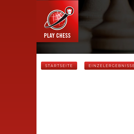
STARTSEITE
EINZELERGEBNISS