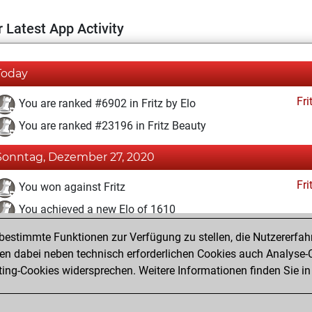
 Latest App Activity
Today
Fri
You are ranked #6902 in Fritz by Elo
You are ranked #23196 in Fritz Beauty
Sonntag, Dezember 27, 2020
Fri
You won against Fritz
You achieved a new Elo of 1610
estimmte Funktionen zur Verfügung zu stellen, die Nutzererfah
Dienstag, Dezember 8, 2020
 dabei neben technisch erforderlichen Cookies auch Analyse-C
Fri
ng-Cookies widersprechen. Weitere Informationen finden Sie in
You created your Fritz account