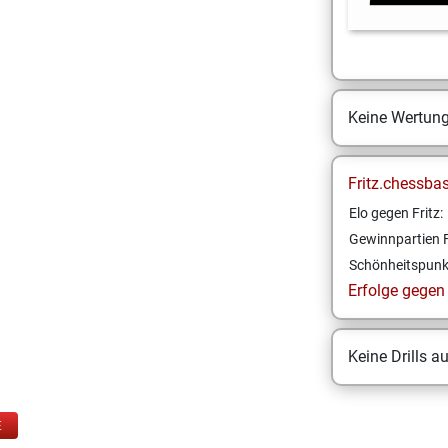
Keine Wertun
Fritz.chessba
Elo gegen Fritz:
Gewinnpartien F
Schönheitspunk
Erfolge gegen F
Keine Drills a
E