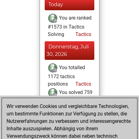
Today
You are ranked
#1573 in Tactics
Solving
Tactics
Donnerstag, Juli
30, 2026
You totalled
1172 tactics
positions
Tactics
You solved 759
tactics positions
Wir verwenden Cookies und vergleichbare Technologien,
You achieved
um bestimmte Funktionen zur Verfügung zu stellen, die
an Elo of 2324 in
Nutzererfahrungen zu verbessern und interessengerechte
tactics positions
Inhalte auszuspielen. Abhängig von ihrem
Verwendungszweck können dabei neben technisch
Donnerstag, Mai