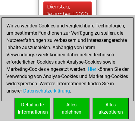
Dienstag,
Dezember 1, 2020
Wir verwenden Cookies und vergleichbare Technologien,
You played 2
um bestimmte Funktionen zur Verfügung zu stellen, die
blitz games
Play
Nutzererfahrungen zu verbessern und interessengerechte
You scored +0
Inhalte auszuspielen. Abhängig von ihrem
=0 -2 in blitz
Verwendungszweck können dabei neben technisch
erforderlichen Cookies auch Analyse-Cookies sowie
Samstag,
Marketing-Cookies eingesetzt werden.
Hier
können Sie der
November 28,
Verwendung von Analyse-Cookies und Marketing-Cookies
2020
widersprechen. Weitere Informationen finden Sie in
unserer
Datenschutzerklärung
.
You created
your Fritz account
Detaillierte
Alles
Alles
Fritz
Informationen
ablehnen
akzeptieren