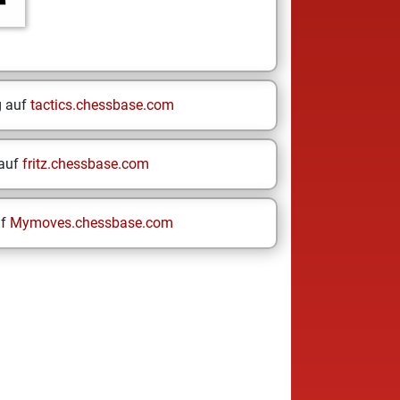
g auf
tactics.chessbase.com
 auf
fritz.chessbase.com
uf
Mymoves.chessbase.com