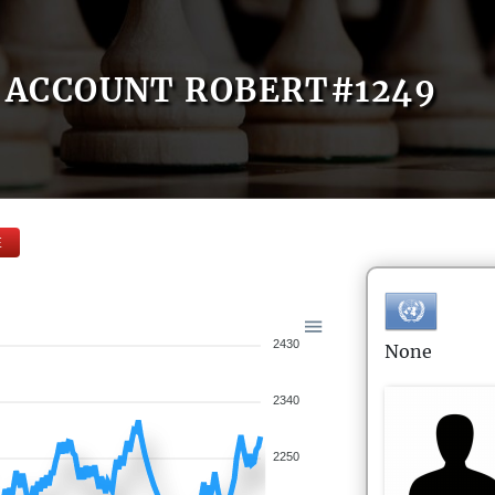
ACCOUNT ROBERT#1249
E
2430
None
2340
2250