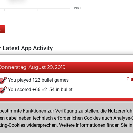
1980
E
 Latest App Activity
Donnerstag, August 29, 2019
Pl
You played 122 bullet games
You scored +66 =2 -54 in bullet
Donnerstag, Oktober 29, 2015
estimmte Funktionen zur Verfügung zu stellen, die Nutzererfah
Pl
You played 278 blitz games
 dabei neben technisch erforderlichen Cookies auch Analyse-C
ng-Cookies widersprechen. Weitere Informationen finden Sie in
You scored +108 =25 -145 in blitz