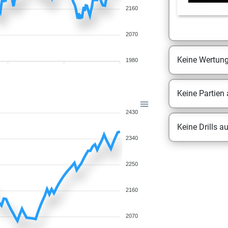
2160
2070
Keine Wertun
1980
Keine Partien
2430
Keine Drills a
2340
2250
2160
2070