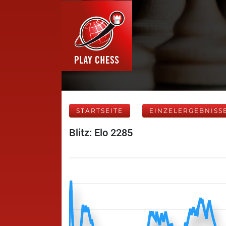
STARTSEITE
EINZELERGEBNISS
Blitz: Elo 2285