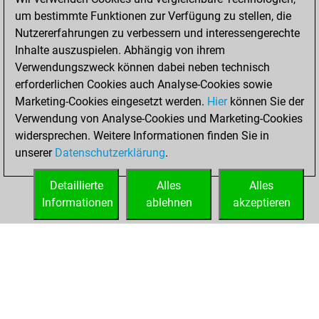
You created
um bestimmte Funktionen zur Verfügung zu stellen, die
your Fritz account
Nutzererfahrungen zu verbessern und interessengerechte
Inhalte auszuspielen. Abhängig von ihrem
Montag,
Verwendungszweck können dabei neben technisch
Dezember 26,
erforderlichen Cookies auch Analyse-Cookies sowie
2022
Marketing-Cookies eingesetzt werden.
Hier
können Sie der
Verwendung von Analyse-Cookies und Marketing-Cookies
You played 2
widersprechen. Weitere Informationen finden Sie in
blitz games
Play
unserer
Datenschutzerklärung
.
You scored +0
=0 -2 in blitz
Detaillierte
Alles
Alles
Informationen
ablehnen
akzeptieren