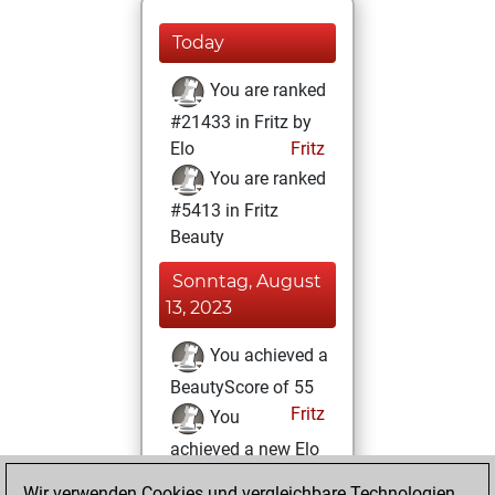
Today
You are ranked
#21433 in Fritz by
Elo
Fritz
You are ranked
#5413 in Fritz
Beauty
Sonntag, August
13, 2023
You achieved a
BeautyScore of 55
Fritz
You
achieved a new Elo
of 1540
Wir verwenden Cookies und vergleichbare Technologien,