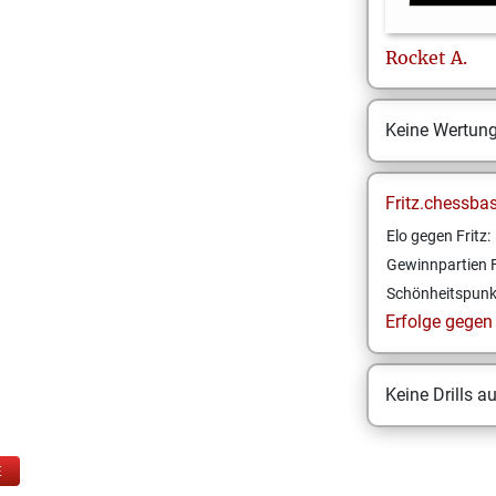
Rocket
A.
Keine Wertun
Fritz.chessba
Elo gegen Fritz:
Gewinnpartien F
Schönheitspunk
Erfolge gegen F
Keine Drills a
E