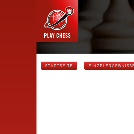
STARTSEITE
EINZELERGEBNISS