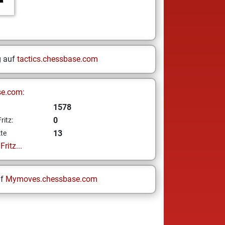
g auf
tactics.chessbase.com
se.com:
1578
0
ritz:
13
te
ritz...
uf
Mymoves.chessbase.com