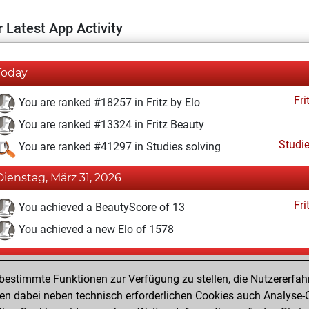
 Latest App Activity
Today
Fri
You are ranked #18257 in Fritz by Elo
You are ranked #13324 in Fritz Beauty
Studi
You are ranked #41297 in Studies solving
Dienstag, März 31, 2026
Fri
You achieved a BeautyScore of 13
You achieved a new Elo of 1578
Montag, März 30, 2026
estimmte Funktionen zur Verfügung zu stellen, die Nutzererfah
Fri
You created your Fritz account
 dabei neben technisch erforderlichen Cookies auch Analyse-C