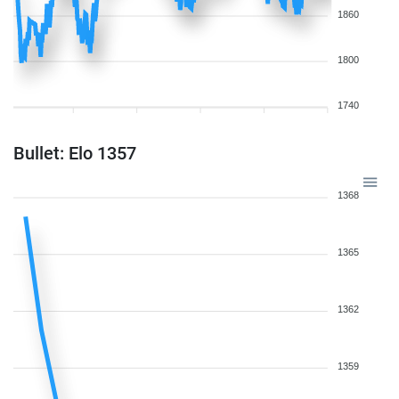
1860
1800
1740
Bullet: Elo 1357
1368
1365
1362
1359