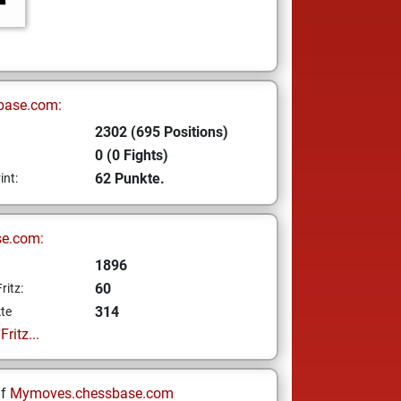
base.com:
2302 (695 Positions)
0 (0 Fights)
62 Punkte.
int:
se.com:
1896
60
ritz:
314
te
ritz...
uf
Mymoves.chessbase.com