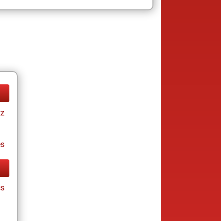
tz
es
cs