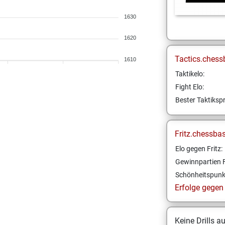
1630
1620
Tactics.chess
1610
Taktikelo:
Fight Elo:
Bester Taktikspr
Fritz.chessba
Elo gegen Fritz:
Gewinnpartien F
Schönheitspunk
Erfolge gegen F
Keine Drills a