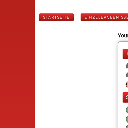
STARTSEITE
EINZELERGEBNISS
Your