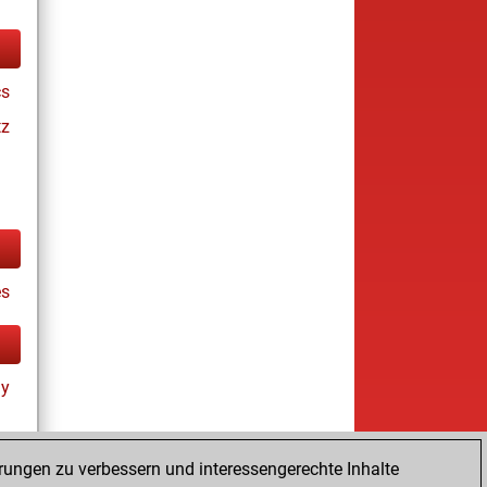
cs
tz
es
ay
rungen zu verbessern und interessengerechte Inhalte