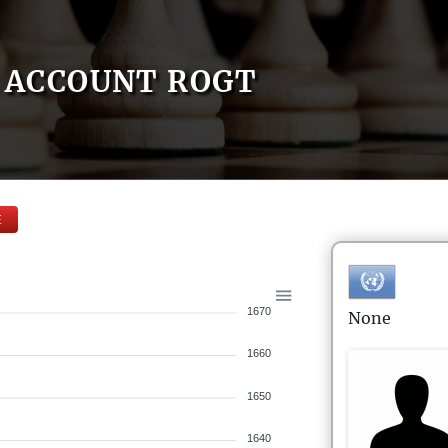
ACCOUNT ROGT
E
1670
None
1660
1650
1640