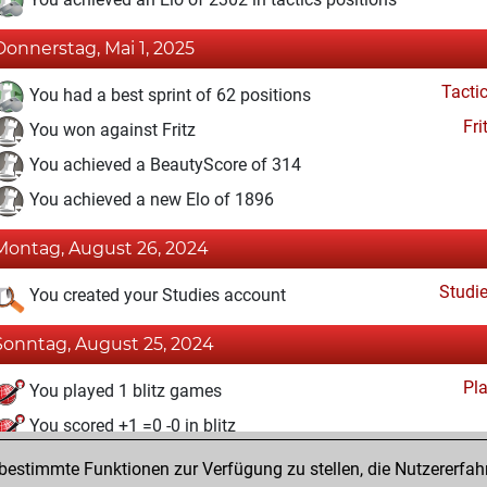
Donnerstag, Mai 1, 2025
Tacti
You had a best sprint of 62 positions
Fri
You won against Fritz
You achieved a BeautyScore of 314
You achieved a new Elo of 1896
Montag, August 26, 2024
Studi
You created your Studies account
Sonntag, August 25, 2024
Pl
You played 1 blitz games
You scored +1 =0 -0 in blitz
estimmte Funktionen zur Verfügung zu stellen, die Nutzererfah
Samstag, August 10, 2024