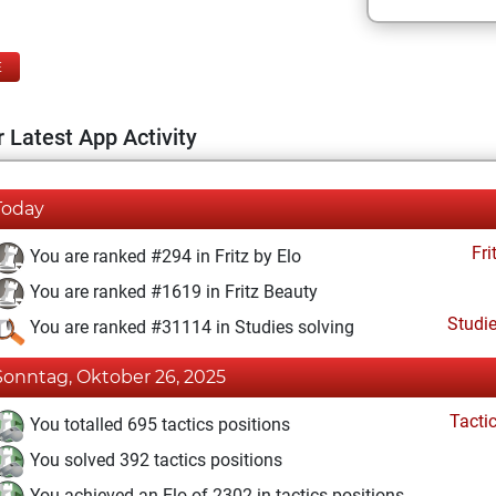
E
 Latest App Activity
Today
Fri
You are ranked #294 in Fritz by Elo
You are ranked #1619 in Fritz Beauty
Studi
You are ranked #31114 in Studies solving
Sonntag, Oktober 26, 2025
Tacti
You totalled 695 tactics positions
You solved 392 tactics positions
You achieved an Elo of 2302 in tactics positions