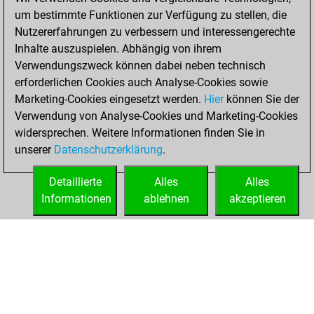
um bestimmte Funktionen zur Verfügung zu stellen, die
You played 3
Nutzererfahrungen zu verbessern und interessengerechte
bullet games
Play
Inhalte auszuspielen. Abhängig von ihrem
You scored +1
Verwendungszweck können dabei neben technisch
=0 -2 in bullet
erforderlichen Cookies auch Analyse-Cookies sowie
Marketing-Cookies eingesetzt werden.
Hier
können Sie der
Freitag, März 26,
Verwendung von Analyse-Cookies und Marketing-Cookies
2021
widersprechen. Weitere Informationen finden Sie in
unserer
Datenschutzerklärung
.
You created
your Fritz account
Detaillierte
Alles
Alles
Fritz
Informationen
ablehnen
akzeptieren