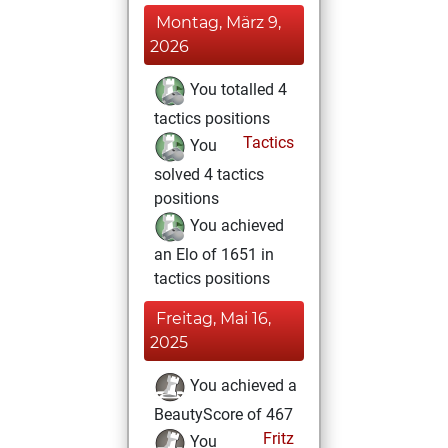
Montag, März 9,
2026
You totalled 4
tactics positions
Tactics
You
solved 4 tactics
positions
You achieved
an Elo of 1651 in
tactics positions
Freitag, Mai 16,
2025
You achieved a
BeautyScore of 467
Fritz
You