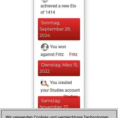
achieved a new Elo
of 1414
Sonntag,
September 29,
2024
You won
against Fritz
Fritz
Dienstag, März 15,
2022
You created
your Studies account
Studies
Samstag,
November 27,
2021
Wir verwenden Cookies und vergleichbare Technologien,