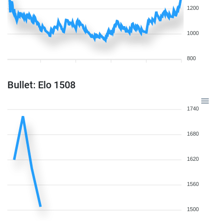
1200
1000
800
Bullet: Elo 1508
1740
1680
1620
1560
1500