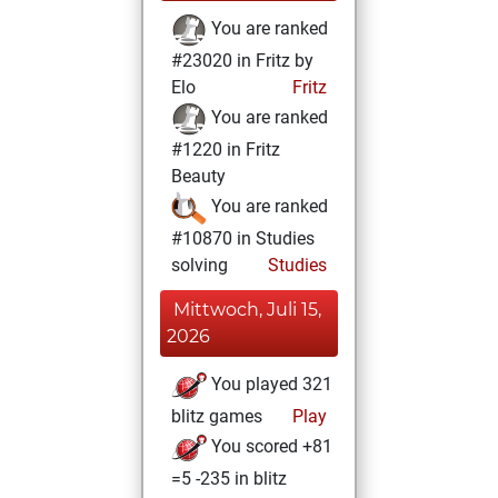
You are ranked
#23020 in Fritz by
Elo
Fritz
You are ranked
#1220 in Fritz
Beauty
You are ranked
#10870 in Studies
solving
Studies
Mittwoch, Juli 15,
2026
You played 321
blitz games
Play
You scored +81
=5 -235 in blitz