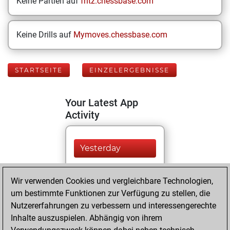
Keine Partien auf
fritz.chessbase.com
Keine Drills auf
Mymoves.chessbase.com
STARTSEITE
EINZELERGEBNISSE
Your Latest App
Activity
Yesterday
You played 100
Wir verwenden Cookies und vergleichbare Technologien,
blitz games
Play
um bestimmte Funktionen zur Verfügung zu stellen, die
You scored +36
Nutzererfahrungen zu verbessern und interessengerechte
=1 -63 in blitz
Inhalte auszuspielen. Abhängig von ihrem